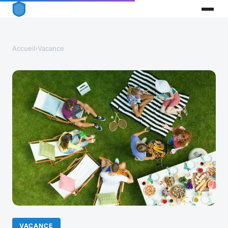
Accueil
›
Vacance
VACANCE