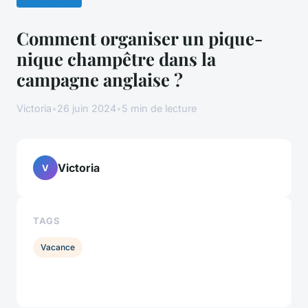
Comment organiser un pique-
nique champêtre dans la
campagne anglaise ?
Victoria
•
26 juin 2024
•
5 min de lecture
Victoria
V
TAGS
Vacance