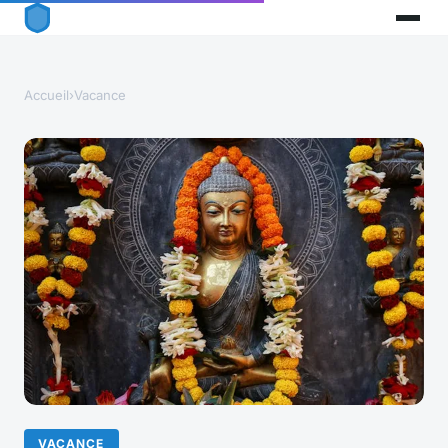
Accueil
›
Vacance
VACANCE